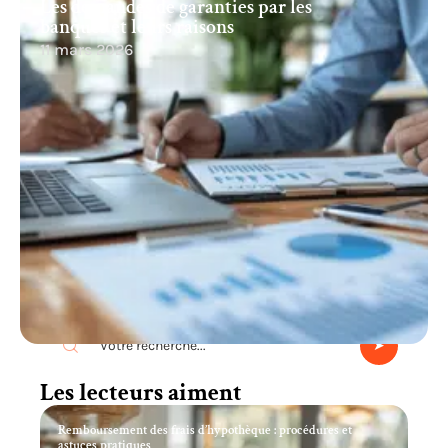
Les demandes de garanties par les
banques et leurs raisons
11 mars 2026
Recherche
Les lecteurs aiment
Remboursement des frais d’hypothèque : procédures et
astuces pratiques