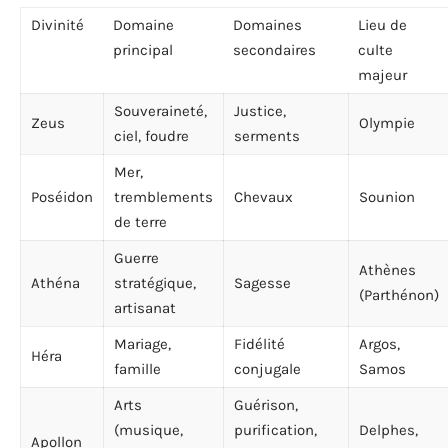
Divinité
Domaine
Domaines
Lieu de
principal
secondaires
culte
majeur
Souveraineté,
Justice,
Zeus
Olympie
ciel, foudre
serments
Mer,
Poséidon
tremblements
Chevaux
Sounion
de terre
Guerre
Athènes
Athéna
stratégique,
Sagesse
(Parthénon)
artisanat
Mariage,
Fidélité
Argos,
Héra
famille
conjugale
Samos
Arts
Guérison,
(musique,
purification,
Delphes,
Apollon