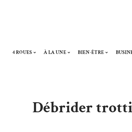
4 ROUES
À LA UNE
BIEN-ÊTRE
BUSIN
Débrider trottin