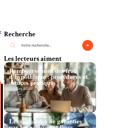
t
Recherche
Les lecteurs aiment
Remboursement des frais
d’hypothèque : procédures et
astuces pratiques
11 mars 2026
Les demandes de garanties
par les banques et leurs