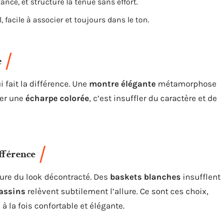
ance, et structure la tenue sans effort.
, facile à associer et toujours dans le ton.
e
 fait la différence. Une
montre élégante
métamorphose
ter une
écharpe colorée
, c’est insuffler du caractère et de
ifférence
re du look décontracté. Des
baskets blanches
insufflent
assins
relèvent subtilement l’allure. Ce sont ces choix,
à la fois confortable et élégante.