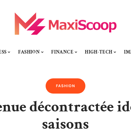
ESS
FASHION
FINANCE
HIGH-TECH
I
FASHION
enue décontractée idé
saisons