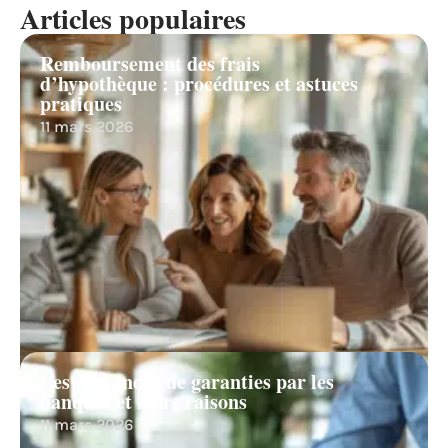
Articles populaires
Remboursement des frais
d’hypothèque : procédures et astuces
pratiques
11 mars 2026
Les demandes de garanties par les
banques et leurs raisons
11 mars 2026